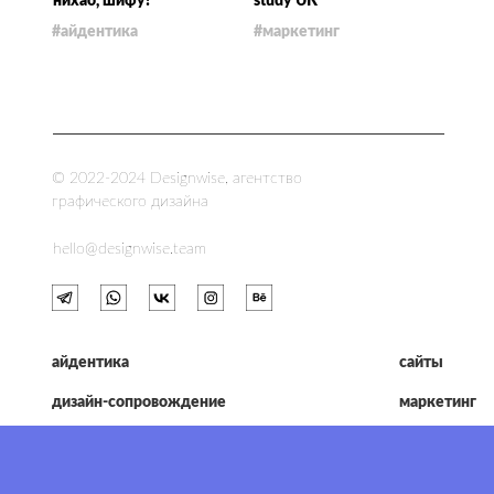
нихао, шифу!
study UK
#айдентика
#маркетинг
© 2022-2024 Designwise, агентство
графического дизайна
hello@designwise.team
айдентика
сайты
дизайн-сопровождение
маркетинг