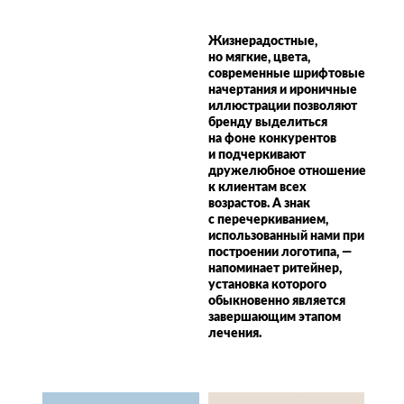
Жизнерадостные,
но мягкие, цвета,
современные шрифтовые
начертания и ироничные
иллюстрации позволяют
бренду выделиться
на фоне конкурентов
и подчеркивают
дружелюбное отношение
к клиентам всех
возрастов. А знак
с перечеркиванием,
использованный нами при
построении логотипа, —
напоминает ритейнер,
установка которого
обыкновенно является
завершающим этапом
лечения.