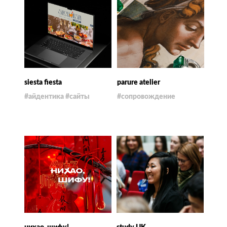
siesta fiesta
parure atelier
#айдентика #сайты
#сопровождение